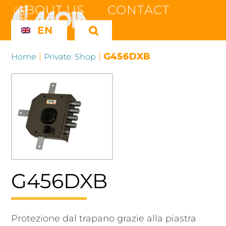
Skip
ABOUT US
CONTACT
to
EN
content
|
|
G456DXB
Home
Private: Shop
G456DXB
Protezione dal trapano grazie alla piastra