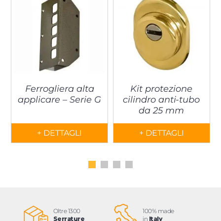
Ferrogliera alta
Kit protezione
applicare – Serie G
cilindro anti-tubo
da 25 mm
+ DETTAGLI
+ DETTAGLI
Oltre 1300
100% made
Serrature
in
Italy