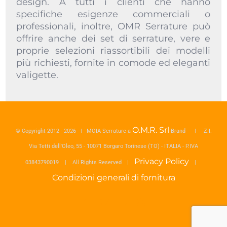
design. A tutti i clienti che hanno
specifiche esigenze commerciali o
professionali, inoltre, OMR Serrature può
offrire anche dei set di serrature, vere e
proprie selezioni riassortibili dei modelli
più richiesti, fornite in comode ed eleganti
valigette.
O.M.R. Srl
© Copyright 2012 -
2026 | MOIA Serrature a
Brand | Z.I.
Via Tetti dell'Oleo, 55 - 10071 Borgaro Torinese (TO) - ITALIA - P.IVA
Privacy Policy
03843790019 | All Rights Reserved |
|
Condizioni generali di fornitura
Facebook
Twitter
YouTube
Rss