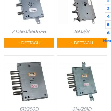
2
3
4
5
AD663/560RFB
5933/B
6
Nex
+ DETTAGLI
+ DETTAGLI
611/280D
614/281D