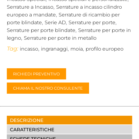
,
Serrature a Incasso
Serrature a incasso cilindro
,
europeo a mandate
Serrature di ricambio per
,
,
,
porte blindate
Serie AD
Serrature per porte
,
Serrature per porte blindate
Serrature per porte in
,
legno
Serrature per porte in metallo
Tag:
,
,
,
incasso
ingranaggi
moia
profilo europeo
RICHIEDI PREVENTIVO
CHIAMA IL NOSTRO CONSULENTE
DESCRIZIONE
CARATTERISTICHE
SCHEDE TECNICHE