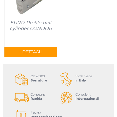
EURO-Profile half
cylinder CONDOR
+ DETTAGLI
Oltre 1300
100% made
Serrature
in
Italy
Consegna
Consulenti
Rapida
Internazionali
Elevata
Personalizzazione