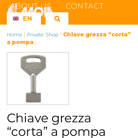
Skip
ABOUT US
CONTACT
to
EN
content
|
|
Chiave grezza “corta”
Home
Private: Shop
a pompa
Chiave grezza
“corta” a pompa