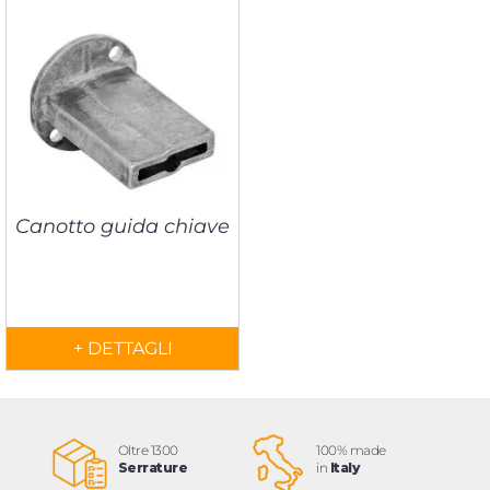
Canotto guida chiave
+ DETTAGLI
Oltre 1300
100% made
Serrature
in
Italy