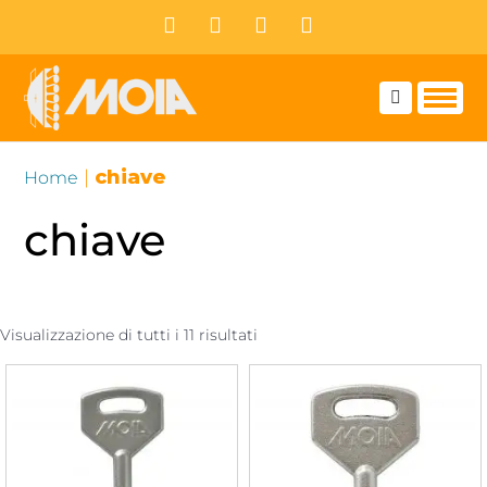
Skip
Facebook
Instagram
LinkedIn
YouTube
to
content
|
chiave
Home
chiave
Visualizzazione di tutti i 11 risultati