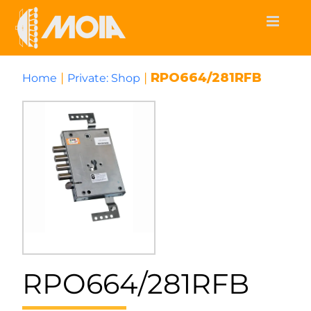
Skip
to
content
|
|
RPO664/281RFB
Home
Private: Shop
RPO664/281RFB