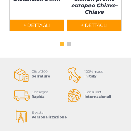
europeo Chiave-
c
Chiave
+ DETTAGLI
+ DETTAGLI
Oltre 1300
100% made
Serrature
in
Italy
Consegna
Consulenti
Rapida
Internazionali
Elevata
Personalizzazione