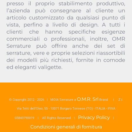
presso il proprio stabilimento produttivo,
l’azienda può consegnare al cliente un
articolo customizzato da qualsiasi punto di
vista, perfino a livello di design. A tutti i
clienti che hanno specifiche esigenze
commerciali o professionali, inoltre, OMR
Serrature può offrire anche dei set di
serrature, vere e proprie selezioni riassortibili
dei modelli più richiesti, fornite in comode
ed eleganti valigette.
O.M.R. Srl
© Copyright 2012 -
2026 | MOIA Serrature a
Brand | Z.I.
Via Tetti dell'Oleo, 55 - 10071 Borgaro Torinese (TO) - ITALIA - P.IVA
Privacy Policy
03843790019 | All Rights Reserved |
|
Condizioni generali di fornitura