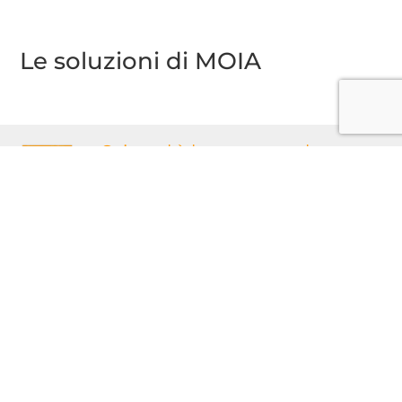
Le soluzioni di MOIA
Sai qual è la serratura
che
ti serve?
Scrivici per avere un preventivo
SCRIVICI SUBITO
Desideri avere più
informazioni o dei
suggerimenti?