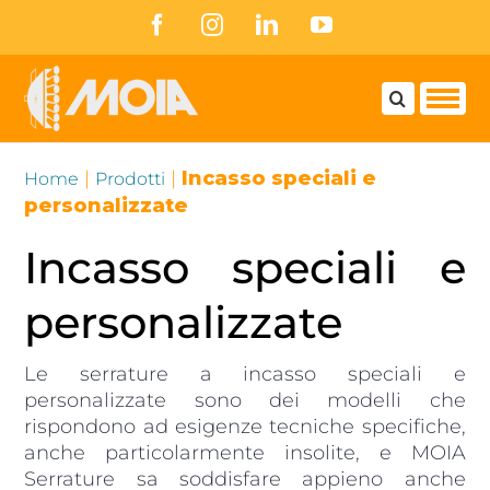
Skip
Facebook
Instagram
LinkedIn
YouTube
to
content
|
|
Incasso speciali e
Home
Prodotti
personalizzate
Incasso speciali e
personalizzate
Le serrature a incasso speciali e
personalizzate sono dei modelli che
rispondono ad esigenze tecniche specifiche,
anche particolarmente insolite, e MOIA
Serrature sa soddisfare appieno anche