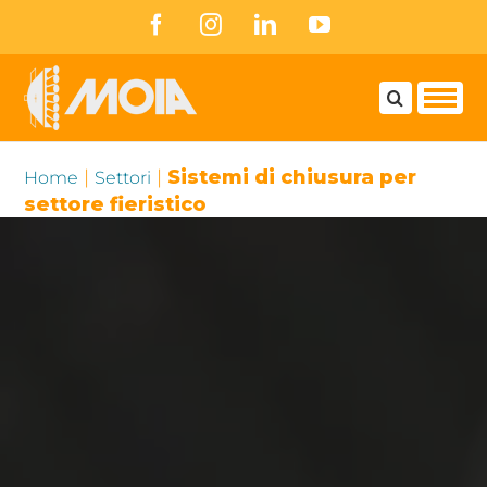
Skip
Facebook
Instagram
LinkedIn
YouTube
to
content
|
|
Sistemi di chiusura per
Home
Settori
settore fieristico