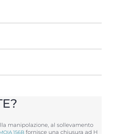
TE?
 alla manipolazione, al sollevamento
fornisce una chiusura ad H
MOIA 156B