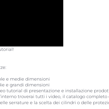
torial!
ze:
ole e medie dimensioni
ie e grandi dimensioni
eo tutorial di presentazione e installazione prodot
ll’interno troverai tutti i video, il catalogo compl
le serrature e la scelta dei cilindri o delle protezio