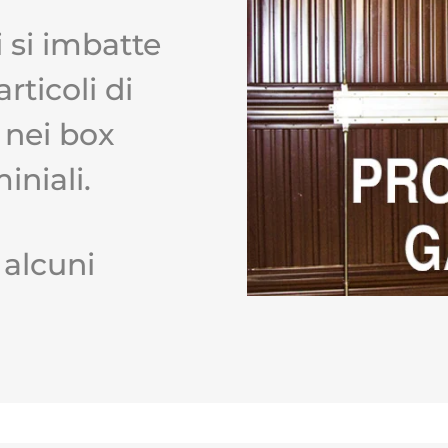
i si imbatte
rticoli di
i nei box
niali.
 alcuni