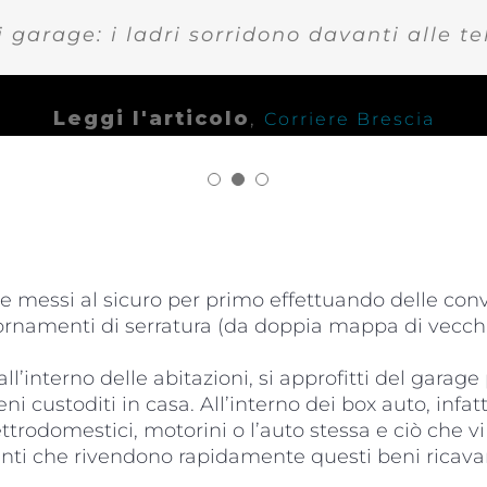
ei garage: i ladri sorridono davanti alle t
Leggi l'articolo
,
Corriere Brescia
 messi al sicuro per primo effettuando delle con
rnamenti di serratura (da doppia mappa di vecch
l’interno delle abitazioni, si approfitti del garage
i custoditi in casa. All’interno dei box auto, infatt
ettrodomestici, motorini o l’auto stessa e ciò che 
venti che rivendono rapidamente questi beni ricav