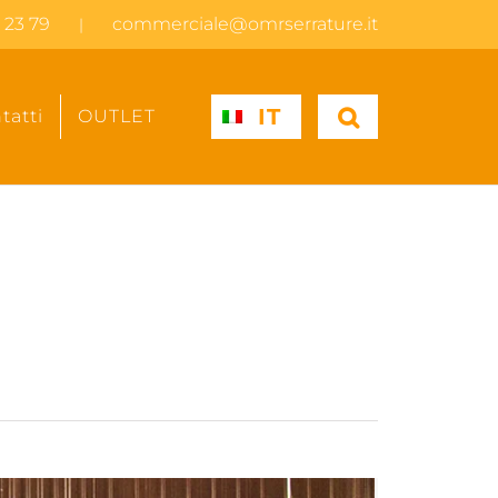
 23 79
commerciale@omrserrature.it
|
IT
tatti
OUTLET