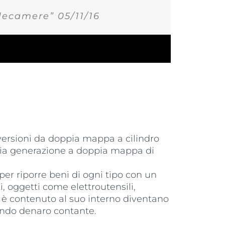
elecamere” 05/11/16
versioni da doppia mappa a cilindro
ia generazione a doppia mappa di
 per riporre beni di ogni tipo con un
i, oggetti come elettroutensili,
vi è contenuto al suo interno diventano
ando denaro contante.