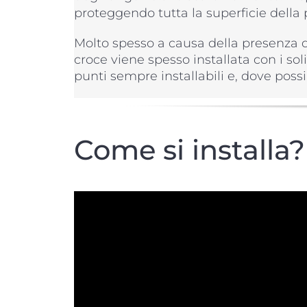
proteggendo tutta la superficie della 
Molto spesso a causa della presenza dei
croce viene spesso installata con i sol
punti sempre installabili e, dove possi
Come si installa?