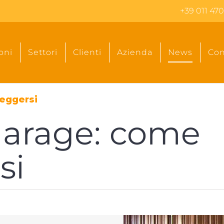
+39 011 470
oni
Settori
Clienti
Azienda
News
Con
teggersi
 garage: come
si