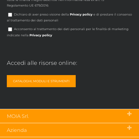
Regolamento UE 679/2016
Dichiaro di aver preso visione della
Privacy policy
e di prestare il consenso
al trattamento dei dati personali
Acconsento al trattamento dei dati personali per le finalità di marketing
indicate nella
Privacy policy
Accedi alle risorse online:
CATALOGHI, MODULI E STRUMENTI
MOIA Srl.
Via Tetti dell’Oleo, 55 – 10071
Azienda
Borgaro Torinese (To) – Italia
p.iva 03843790019
Chi siamo