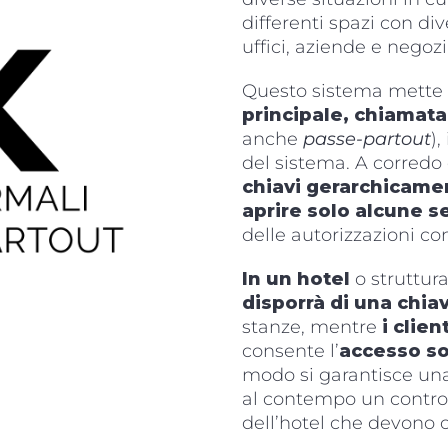
differenti spazi con di
uffici, aziende e negozi
Questo sistema mette 
principale, chiamat
anche
passe-partout
),
del sistema. A corredo 
chiavi gerarchicamen
aprire solo alcune s
delle autorizzazioni co
In un hotel
o struttura
disporrà di una chia
stanze, mentre
i client
consente l’
accesso so
modo si garantisce una
al contempo un controll
dell’hotel che devono o