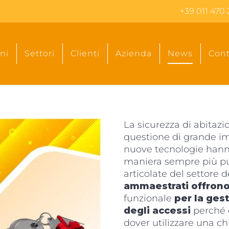
+39 011 470 
ni
Settori
Clienti
Azienda
News
Cont
La sicurezza di abitazio
questione di grande imp
nuove tecnologie hann
maniera sempre più pu
articolate del settore d
ammaestrati offron
funzionale
per la ges
degli accessi
perché e
dover utilizzare una ch