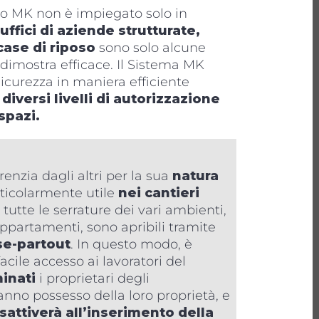
o MK non è impiegato solo in
uffici di aziende strutturate,
case di riposo
sono solo alcune
i dimostra efficace. Il Sistema MK
sicurezza in maniera efficiente
i
diversi livelli di autorizzazione
spazi.
renzia dagli altri per la sua
natura
rticolarmente utile
nei cantieri
tutte le serrature dei vari ambienti,
ppartamenti, sono apribili tramite
se-partout
. In questo modo, è
acile accesso ai lavoratori del
minati
i proprietari degli
no possesso della loro proprietà, e
isattiverà all’inserimento della