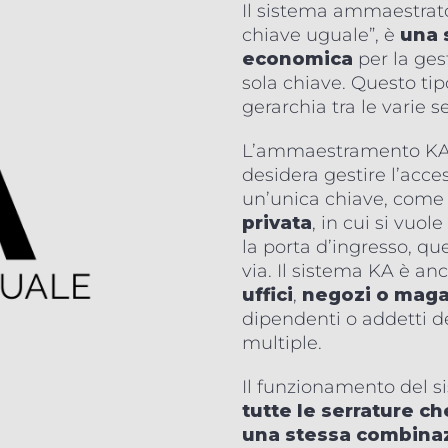
Il sistema ammaestrat
chiave uguale”, è
una 
economica
per la ges
sola chiave. Questo ti
gerarchia tra le varie
L’ammaestramento KA è 
desidera gestire l’acc
un’unica chiave, com
privata
, in cui si vuol
la porta d’ingresso, que
via. Il sistema KA è a
uffici
,
negozi o maga
dipendenti o addetti d
multiple.
Il funzionamento del 
tutte le serrature 
una stessa combina