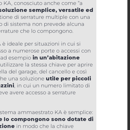
o KA, conosciuto anche come “a
soluzione semplice, versatile ed
tione di serrature multiple con una
po di sistema non prevede alcuna
 serrature che lo compongono.
ideale per situazioni in cui si
esso a numerose porte o accessi con
e ad esempio
in un’abitazione
e utilizzare la stessa chiave per aprire
lla del garage, del cancello e così
nche una soluzione
utile per piccoli
zzini
, in cui un numero limitato di
eve avere accesso a serrature
sistema ammaestrato KA è semplice:
che lo compongono sono dotate di
zione
in modo che la chiave