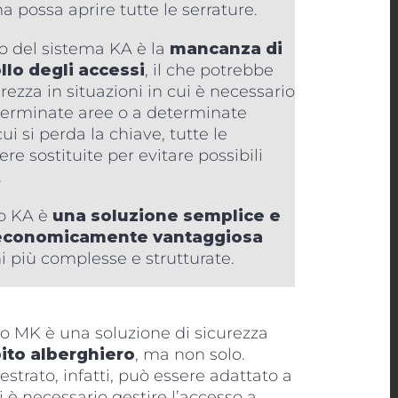
a possa aprire tutte le serrature.
o del sistema KA è la
mancanza di
llo degli accessi
, il che potrebbe
rezza in situazioni in cui è necessario
eterminate aree o a determinate
ui si perda la chiave, tutte le
re sostituite per evitare possibili
.
to KA è
una soluzione semplice e
e economicamente vantaggiosa
ni più complesse e strutturate.
o MK è una soluzione di sicurezza
ito alberghiero
, ma non solo.
rato, infatti, può essere adattato a
i è necessario gestire l’accesso a