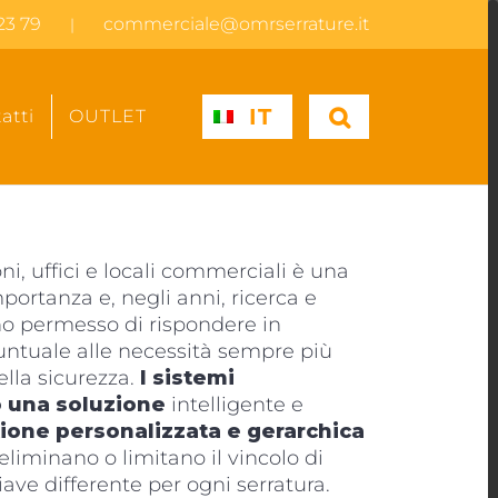
23 79
commerciale@omrserrature.it
|
IT
atti
OUTLET
ni, uffici e locali commerciali è una
ortanza e, negli anni, ricerca e
o permesso di rispondere in
ntuale alle necessità sempre più
ella sicurezza.
I sistemi
o una soluzione
intelligente e
tione personalizzata e gerarchica
liminano o limitano il vincolo di
iave differente per ogni serratura.