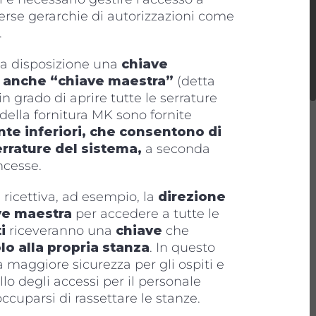
verse gerarchie di autorizzazioni come
.
a disposizione una
chiave
a anche “chiave maestra”
(detta
 in grado di aprire tutte le serrature
della fornitura MK sono fornite
te inferiori, che consentono di
errature del sistema,
a seconda
ncesse.
 ricettiva, ad esempio, la
direzione
ve maestra
per accedere a tutte le
i
riceveranno una
chiave
che
lo alla propria stanza
. In questo
 maggiore sicurezza per gli ospiti e
o degli accessi per il personale
ccuparsi di rassettare le stanze.