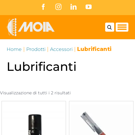
Skip
Facebook
Instagram
LinkedIn
YouTube
to
content
|
|
|
Lubrificanti
Home
Prodotti
Accessori
Lubrificanti
Visualizzazione di tutti i 2 risultati