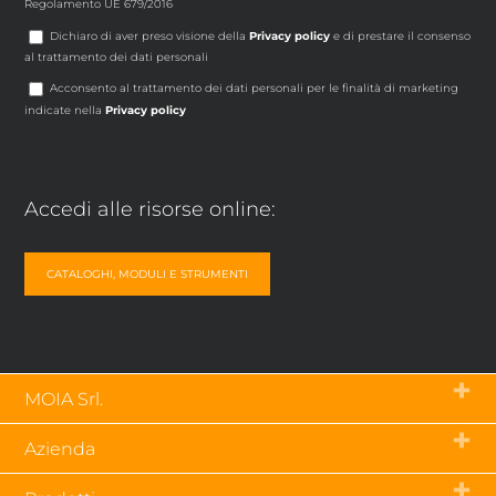
Regolamento UE 679/2016
Dichiaro di aver preso visione della
Privacy policy
e di prestare il consenso
al trattamento dei dati personali
Acconsento al trattamento dei dati personali per le finalità di marketing
indicate nella
Privacy policy
Accedi alle risorse online:
CATALOGHI, MODULI E STRUMENTI
MOIA Srl.
Via Tetti dell’Oleo, 55 – 10071
Azienda
Borgaro Torinese (To) – Italia
p.iva 03843790019
Chi siamo
tel.
+39 011 470 23 79