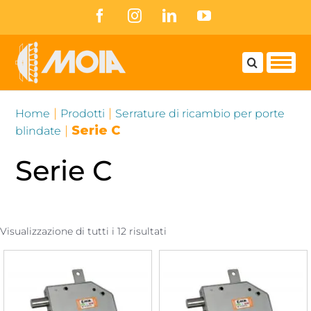
Skip
Facebook
Instagram
LinkedIn
YouTube
to
content
|
|
Home
Prodotti
Serrature di ricambio per porte
|
Serie C
blindate
Serie C
Visualizzazione di tutti i 12 risultati