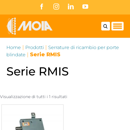
Skip
Facebook
Instagram
LinkedIn
YouTube
to
content
|
|
Home
Prodotti
Serrature di ricambio per porte
|
Serie RMIS
blindate
Serie RMIS
Visualizzazione di tutti i 1 risultati