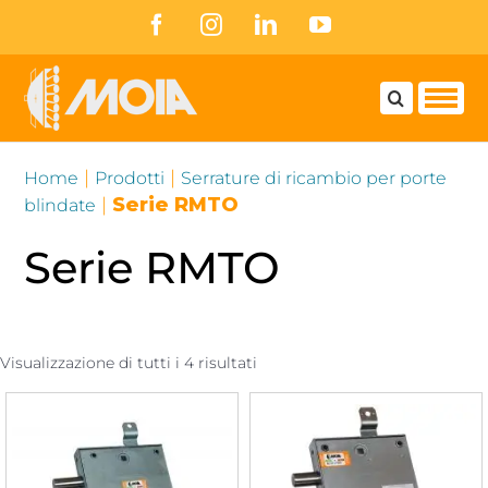
Skip
Facebook
Instagram
LinkedIn
YouTube
to
content
|
|
Home
Prodotti
Serrature di ricambio per porte
|
Serie RMTO
blindate
Serie RMTO
Visualizzazione di tutti i 4 risultati