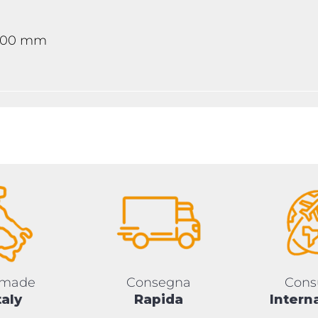
, 100 mm
 made
Consegna
Cons
taly
Rapida
Intern