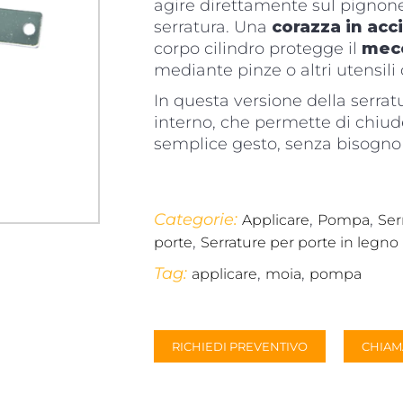
agire direttamente sul pignone 
serratura. Una
corazza in acc
corpo cilindro protegge il
mec
mediante pinze o altri utensili
In questa versione della serr
interno, che permette di chiude
semplice gesto, senza bisogno di
Categorie:
,
,
Applicare
Pompa
Ser
,
porte
Serrature per porte in legno
Tag:
,
,
applicare
moia
pompa
RICHIEDI PREVENTIVO
CHIAM