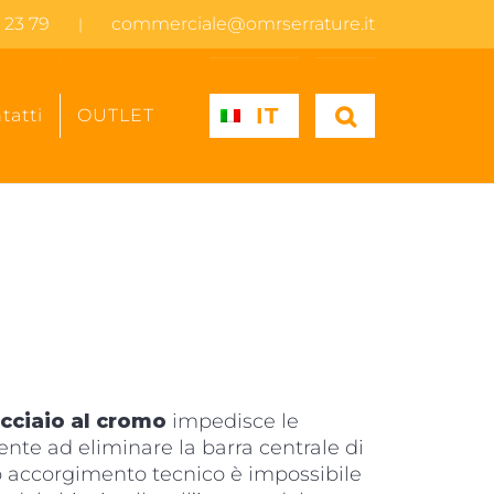
 23 79
commerciale@omrserrature.it
|
IT
tatti
OUTLET
acciaio al cromo
impedisce le
iente ad eliminare la barra centrale di
o accorgimento tecnico è impossibile