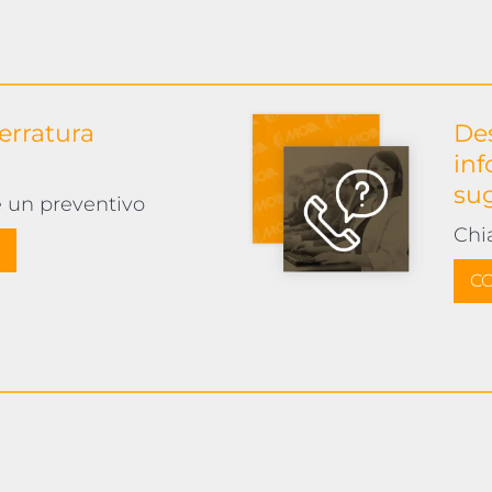
serratura
Des
inf
su
e un preventivo
Chi
CO