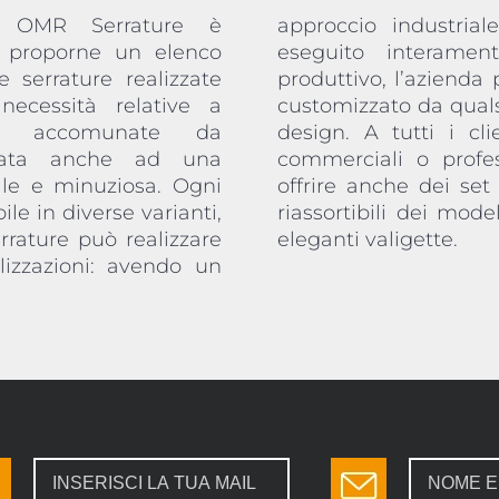
i OMR Serrature è
nternalizzato, dunque
 proporne un elenco
roprio stabilimento
 serrature realizzate
al cliente un articolo
necessità relative a
a, perfino a livello di
no accomunate da
o specifiche esigenze
egata anche ad una
re, OMR Serrature può
ale e minuziosa. Ogni
ere e proprie selezioni
ile in diverse varianti,
i, fornite in comode ed
rrature può realizzare
eleganti valigette.
lizzazioni: avendo un