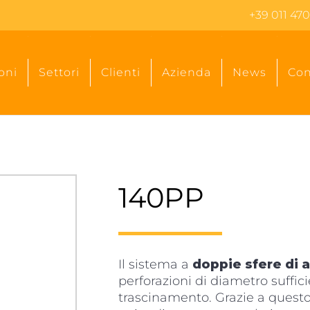
+39 011 470
oni
Settori
Clienti
Azienda
News
Con
140PP
Il sistema a
doppie sfere di 
perforazioni di diametro suffic
trascinamento. Grazie a quest