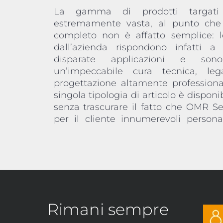
La gamma di prodotti targat
approccio industriale totalmente i
estremamente vasta, al punto che
eseguito interamente presso il p
completo non è affatto semplice: le
produttivo, l’azienda può consegnare 
dall’azienda rispondono infatti a 
customizzato da qualsiasi punto di vist
disparate applicazioni e so
design. A tutti i clienti che hann
un’impeccabile cura tecnica, l
commerciali o professionali, inolt
progettazione altamente profession
offrire anche dei set di serrature, v
singola tipologia di articolo è disponib
riassortibili dei modelli più richiest
senza trascurare il fatto che OMR Se
per il cliente innumerevoli persona
Rimani sempre