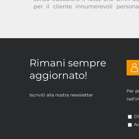
per il cliente innumerevoli persona
Rimani sempre
aggiornato!
Per p
Iscriviti alla nostra newsletter
nell'
Di
Ac