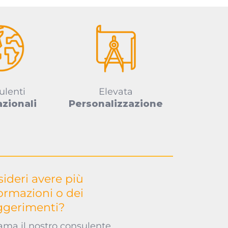
ulenti
Elevata
azionali
Personalizzazione
ideri avere più
ormazioni o dei
ggerimenti?
ama il nostro consulente