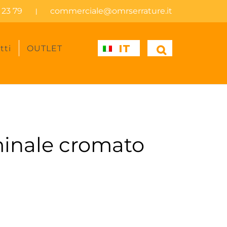
 23 79
commerciale@omrserrature.it
|
IT
tti
OUTLET
minale cromato