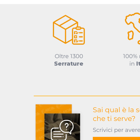
Oltre 1300
100%
Serrature
in
I
Sai qual è la 
che ti serve?
Scrivici per aver