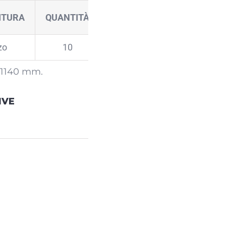
ITURA
QUANTITÀ
zo
10
 1140 mm.
IVE