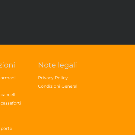
zioni
Note legali
r armadi
Privacy Policy
Condizioni Generali
 cancelli
 casseforti
 porte