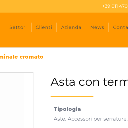
+39 011 470
i
Settori
Clienti
Azienda
News
Conta
rminale cromato
Asta con ter
Tipologia
Aste. Accessori per serrature.