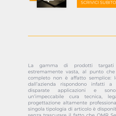
SCRIVICI SUBITO
La gamma di prodotti targat
approccio industriale totalmente i
estremamente vasta, al punto che
eseguito interamente presso il p
completo non è affatto semplice: le
produttivo, l’azienda può consegnare 
dall’azienda rispondono infatti a 
customizzato da qualsiasi punto di vist
disparate applicazioni e so
design. A tutti i clienti che hann
un’impeccabile cura tecnica, l
commerciali o professionali, inolt
progettazione altamente profession
offrire anche dei set di serrature, v
singola tipologia di articolo è disponib
riassortibili dei modelli più richiest
senza trascurare il fatto che OMR Se