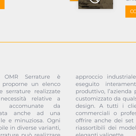
CO
i OMR Serrature è
nternalizzato, dunque
 proporne un elenco
roprio stabilimento
 serrature realizzate
al cliente un articolo
necessità relative a
a, perfino a livello di
no accomunate da
o specifiche esigenze
egata anche ad una
re, OMR Serrature può
ale e minuziosa. Ogni
ere e proprie selezioni
ile in diverse varianti,
i, fornite in comode ed
rrature può realizzare
eleganti valigette.