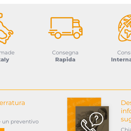
 made
Consegna
Cons
taly
Rapida
Intern
serratura
Des
inf
su
e un preventivo
Chi