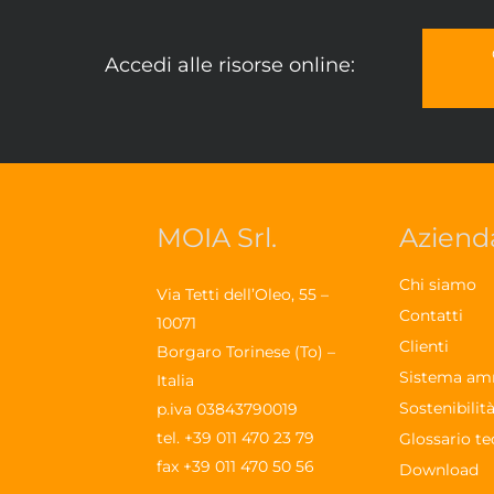
Accedi alle risorse online:
MOIA Srl.
Aziend
Chi siamo
Via Tetti dell’Oleo, 55 –
Contatti
10071
Clienti
Borgaro Torinese (To) –
Sistema am
Italia
Sostenibilit
p.iva 03843790019
tel.
+39 011 470 23 79
Glossario te
fax +39 011 470 50 56
Download