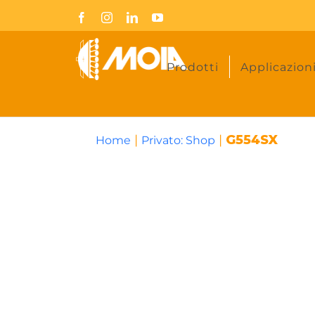
Skip
Facebook
Instagram
LinkedIn
YouTube
to
content
Prodotti
Applicazion
|
|
G554SX
Home
Privato: Shop