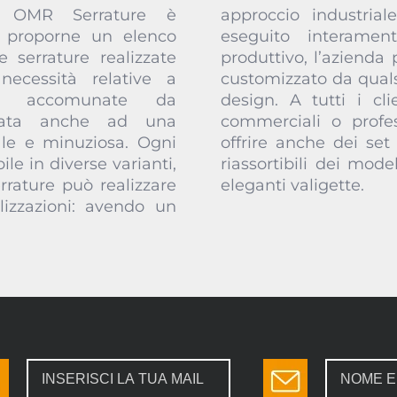
i OMR Serrature è
nternalizzato, dunque
 proporne un elenco
roprio stabilimento
 serrature realizzate
al cliente un articolo
necessità relative a
a, perfino a livello di
no accomunate da
o specifiche esigenze
egata anche ad una
re, OMR Serrature può
ale e minuziosa. Ogni
ere e proprie selezioni
ile in diverse varianti,
i, fornite in comode ed
rrature può realizzare
eleganti valigette.
lizzazioni: avendo un