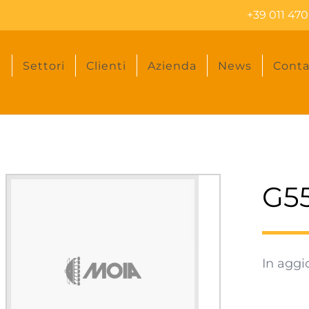
+39 011 470
i
Settori
Clienti
Azienda
News
Conta
G5
In agg