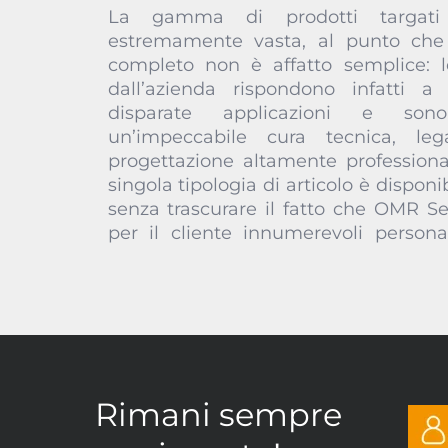
La gamma di prodotti targat
approccio industriale totalmente i
estremamente vasta, al punto che
eseguito interamente presso il p
completo non è affatto semplice: le
produttivo, l’azienda può consegnare 
dall’azienda rispondono infatti a 
customizzato da qualsiasi punto di vist
disparate applicazioni e so
design. A tutti i clienti che hann
un’impeccabile cura tecnica, l
commerciali o professionali, inolt
progettazione altamente profession
offrire anche dei set di serrature, v
singola tipologia di articolo è disponib
riassortibili dei modelli più richiest
senza trascurare il fatto che OMR Se
per il cliente innumerevoli persona
Rimani sempre