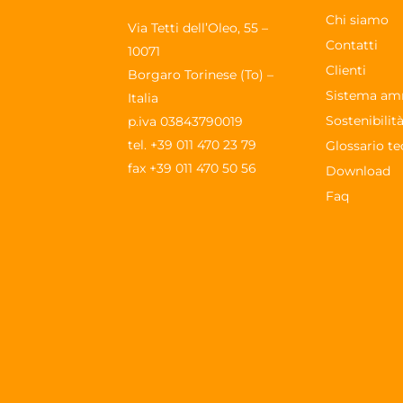
Chi siamo
Via Tetti dell’Oleo, 55 –
Contatti
10071
Clienti
Borgaro Torinese (To) –
Sistema am
Italia
Sostenibilit
p.iva 03843790019
tel.
+39 011 470 23 79
Glossario te
fax +39 011 470 50 56
Download
Faq