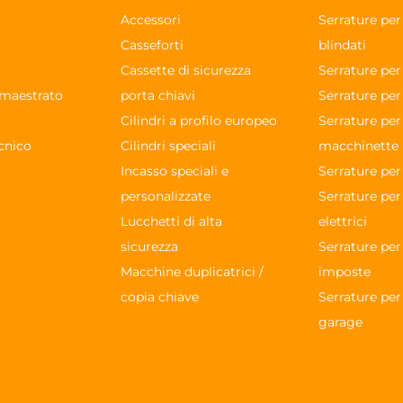
Accessori
Serrature pe
Casseforti
blindati
Cassette di sicurezza
Serrature per
maestrato
porta chiavi
Serrature per
à
Cilindri a profilo europeo
Serrature per
cnico
Cilindri speciali
macchinette
Incasso speciali e
Serrature per
personalizzate
Serrature per
Lucchetti di alta
elettrici
sicurezza
Serrature per
Macchine duplicatrici /
imposte
copia chiave
Serrature per
garage