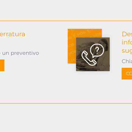
serratura
Des
inf
su
e un preventivo
Chi
CO