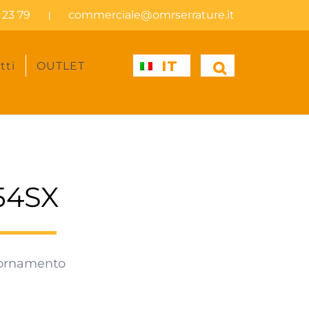
 23 79
commerciale@omrserrature.it
|
IT
tti
OUTLET
54SX
iornamento