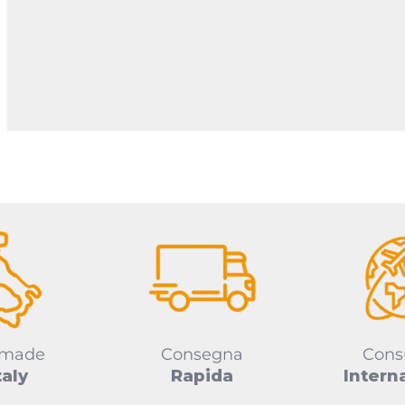
 made
Consegna
Cons
taly
Rapida
Intern