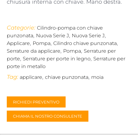
chiusura interna con chiave. Mano destra.
Categorie:
Cilindro-pompa con chiave
,
,
,
punzonata
Nuova Serie J
Nuova Serie J
,
,
,
Applicare
Pompa
Cilindro chiave punzonata
,
,
Serrature da applicare
Pompa
Serrature per
,
,
porte
Serrature per porte in legno
Serrature per
porte in metallo
Tag:
,
,
applicare
chiave punzonata
moia
RICHIEDI PREVENTIVO
CHIAMA IL NOSTRO CONSULENTE