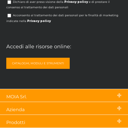
Dichiaro di aver preso visione della
Privacy policy
e di prestare il
consenso al trattamento dei dati personali
Acconsento al trattamento dei dati personali per le finalità di marketing
indicate nella
Privacy policy
Accedi alle risorse online:
CATALOGHI, MODULI E STRUMENTI
MOIA Srl.
Via Tetti dell’Oleo, 55 – 10071
Azienda
Borgaro Torinese (To) – Italia
p.iva 03843790019
Chi siamo
tel.
+39 011 470 23 79
Prodotti
Contatti
fax +39 011 470 50 56