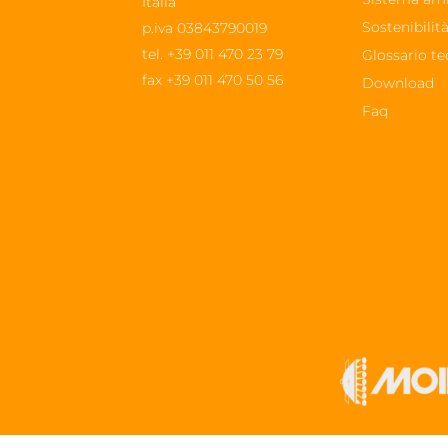
Italia
Sostenibilit
p.iva 03843790019
tel.
+39 011 470 23 79
Glossario te
fax +39 011 470 50 56
Download
Faq