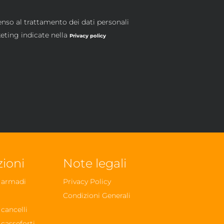
enso al trattamento dei dati personali
keting indicate nella
Privacy policy
zioni
Note legali
r armadi
Privacy Policy
Condizioni Generali
 cancelli
 casseforti