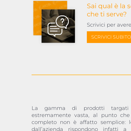
Sai qual è la 
che ti serve?
Scrivici per aver
SCRIVICI SUBITO
La gamma di prodotti targat
approccio industriale totalmente i
estremamente vasta, al punto che
eseguito interamente presso il p
completo non è affatto semplice: le
produttivo, l’azienda può consegnare 
dall’azienda rispondono infatti a 
customizzato da qualsiasi punto di vist