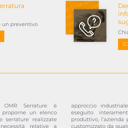
serratura
Des
inf
su
e un preventivo
Chi
CO
i OMR Serrature è
nternalizzato, dunque
 proporne un elenco
roprio stabilimento
 serrature realizzate
al cliente un articolo
necessità relative a
a, perfino a livello di