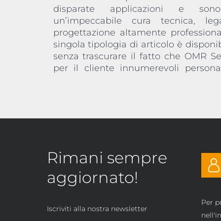
disparate applicazioni e so
design. A tutti i clienti che hann
un’impeccabile cura tecnica, l
commerciali o professionali, inolt
progettazione altamente profession
offrire anche dei set di serrature, v
singola tipologia di articolo è disponib
riassortibili dei modelli più richiest
senza trascurare il fatto che OMR Se
per il cliente innumerevoli persona
Rimani sempre
aggiornato!
Per p
Iscriviti alla nostra newsletter
nell'