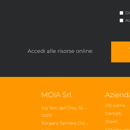
Di
Ac
Accedi alle risorse online:
MOIA Srl.
Aziend
Chi siamo
Via Tetti dell’Oleo, 55 –
Contatti
10071
Clienti
Borgaro Torinese (To) –
Sistema am