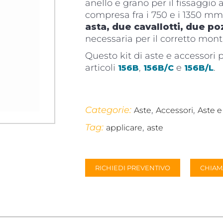
anello e grano per il fissaggio
compresa fra i 750 e i 1350 mm
asta, due cavallotti, due poz
necessaria per il corretto mon
Questo kit di aste e accessori p
articoli
,
e
.
156B
156B/C
156B/L
Categorie:
,
,
Aste
Accessori
Aste e
Tag:
,
applicare
aste
RICHIEDI PREVENTIVO
CHIAM