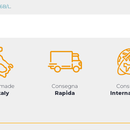
.
56B/L
 made
Consegna
Cons
taly
Rapida
Intern