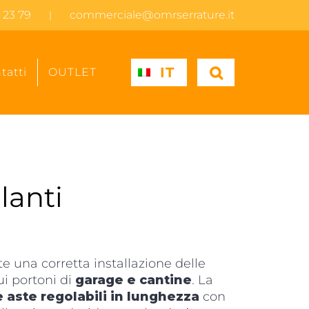
 23 79
commerciale@omrserrature.it
|
IT
tatti
OUTLET
lanti
te una corretta installazione delle
i portoni di
garage e cantine
. La
 aste regolabili in lunghezza
con