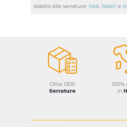
Adatto alle serrature:
,
e
156B
156B/C
1
Oltre 1300
100%
Serrature
in
I