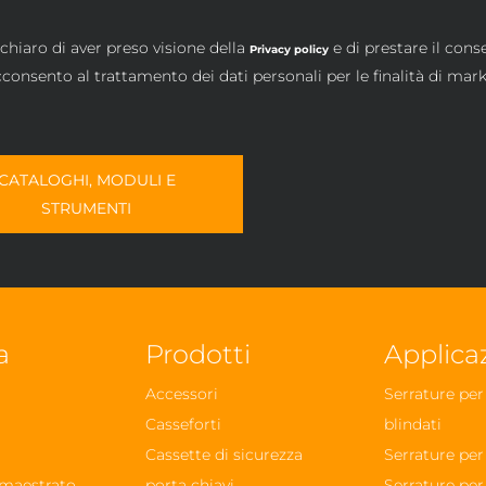
chiaro di aver preso visione della
e di prestare il cons
Privacy policy
consento al trattamento dei dati personali per le finalità di mar
CATALOGHI, MODULI E
STRUMENTI
a
Prodotti
Applica
Accessori
Serrature pe
Casseforti
blindati
Cassette di sicurezza
Serrature per
maestrato
porta chiavi
Serrature per