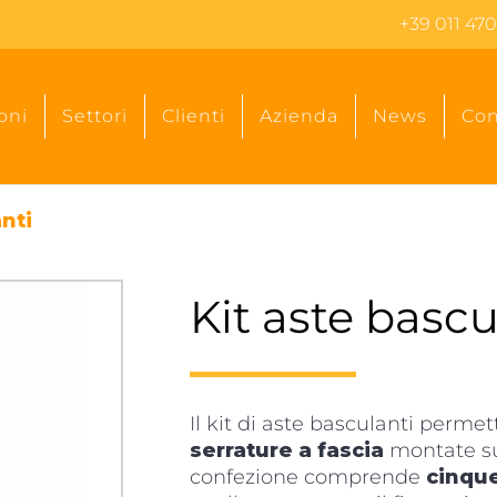
+39 011 470
oni
Settori
Clienti
Azienda
News
Con
nti
Kit aste bascu
Il kit di aste basculanti permet
serrature a fascia
montate su
confezione comprende
cinque