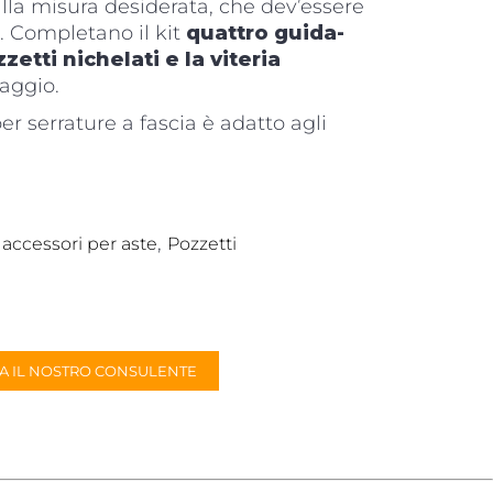
 alla misura desiderata, che dev’essere
. Completano il kit
quattro guida-
zetti nichelati e la viteria
taggio.
er serrature a fascia è adatto agli
,
 accessori per aste
Pozzetti
A IL NOSTRO CONSULENTE