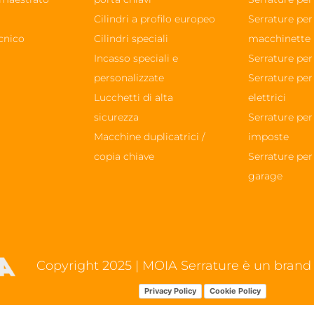
à
Cilindri a profilo europeo
Serrature per
cnico
Cilindri speciali
macchinette
Incasso speciali e
Serrature per
personalizzate
Serrature per
Lucchetti di alta
elettrici
sicurezza
Serrature per
Macchine duplicatrici /
imposte
copia chiave
Serrature per
garage
Copyright 2025 | MOIA Serrature è un brand d
Privacy Policy
Cookie Policy