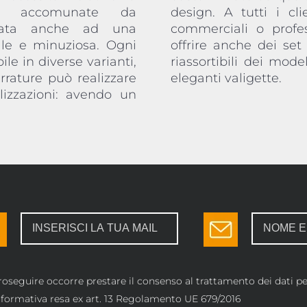
no accomunate da
o specifiche esigenze
egata anche ad una
re, OMR Serrature può
ale e minuziosa. Ogni
ere e proprie selezioni
ile in diverse varianti,
i, fornite in comode ed
rrature può realizzare
eleganti valigette.
lizzazioni: avendo un
roseguire occorre prestare il consenso al trattamento dei dati per
informativa resa ex art. 13 Regolamento UE 679/2016