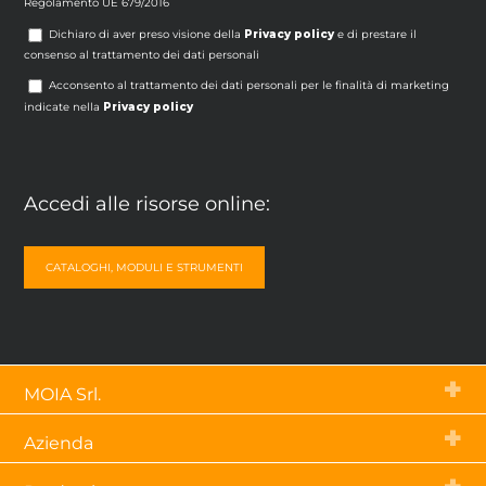
Regolamento UE 679/2016
Dichiaro di aver preso visione della
Privacy policy
e di prestare il
consenso al trattamento dei dati personali
Acconsento al trattamento dei dati personali per le finalità di marketing
indicate nella
Privacy policy
Accedi alle risorse online:
CATALOGHI, MODULI E STRUMENTI
MOIA Srl.
Via Tetti dell’Oleo, 55 – 10071
Azienda
Borgaro Torinese (To) – Italia
p.iva 03843790019
Chi siamo