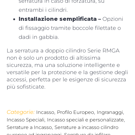
serratura in caso di forzatura, su
entrambi i cilindri.
Installazione semplificata –
Opzioni
di fissaggio tramite boccole filettate o
dadi in gabbia.
La serratura a doppio cilindro Serie RMGA
non è solo un prodotto di altissima
sicurezza, ma una soluzione intelligente e
versatile per la protezione e la gestione degli
accessi, perfetta per le esigenze di sicurezza
più sofisticate.
Categorie:
,
,
,
Incasso
Profilo Europeo
Ingranaggi
,
,
Incasso Speciali
Incasso speciali e personalizzate
,
Serrature a Incasso
Serrature a incasso cilindro
,
,
europeo ad ingranaggi
Serrature da infilare