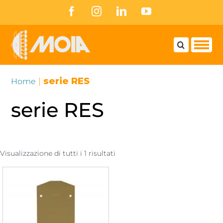
Skip
Facebook
Instagram
LinkedIn
YouTube
to
content
|
serie RES
Home
serie RES
Visualizzazione di tutti i 1 risultati