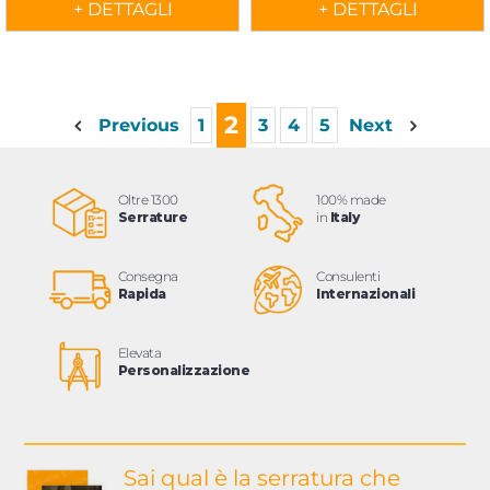
+ DETTAGLI
+ DETTAGLI
2
Previous
1
3
4
5
Next
Oltre 1300
100% made
Serrature
in
Italy
Consegna
Consulenti
Rapida
Internazionali
Elevata
Personalizzazione
Sai qual è la serratura
che