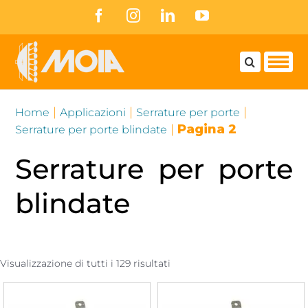
Skip
Facebook
Instagram
LinkedIn
YouTube
to
content
|
|
|
Home
Applicazioni
Serrature per porte
|
Pagina 2
Serrature per porte blindate
Serrature per porte
blindate
Visualizzazione di tutti i 129 risultati