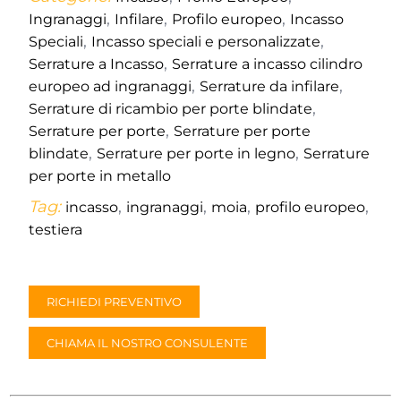
,
,
,
Ingranaggi
Infilare
Profilo europeo
Incasso
,
,
Speciali
Incasso speciali e personalizzate
,
Serrature a Incasso
Serrature a incasso cilindro
,
,
europeo ad ingranaggi
Serrature da infilare
,
Serrature di ricambio per porte blindate
,
Serrature per porte
Serrature per porte
,
,
blindate
Serrature per porte in legno
Serrature
per porte in metallo
Tag:
,
,
,
,
incasso
ingranaggi
moia
profilo europeo
testiera
RICHIEDI PREVENTIVO
CHIAMA IL NOSTRO CONSULENTE