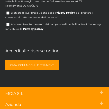
tutte le finalità meglio descritte nell'informativa resa ex art. 13
Regolamento UE 679/2016
Dichiaro di aver preso visione della
Privacy policy
e di prestare il
consenso al trattamento dei dati personali
Acconsento al trattamento dei dati personali per le finalità di marketing
indicate nella
Privacy policy
Accedi alle risorse online:
CATALOGHI, MODULI E STRUMENTI
MOIA Srl.
Via Tetti dell’Oleo, 55 – 10071
Azienda
Borgaro Torinese (To) – Italia