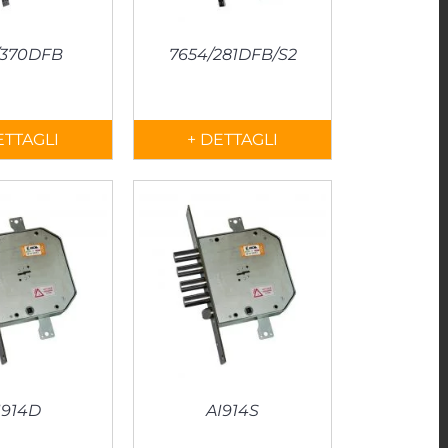
/370DFB
7654/281DFB/S2
ETTAGLI
+ DETTAGLI
I914D
AI914S