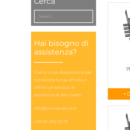
Cerca
Hai bisogno di
assistenza?
7
Siamo a tua disposizione per
conoscere la tua attività e
offrirti un servizio di
+ 
assistenza di alto livello
info@omrserrature.it
+39 011 470 23 79