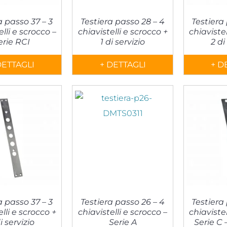
a passo 37 – 3
Testiera passo 28 – 4
Testiera
elli e scrocco –
chiavistelli e scrocco +
chiavistel
erie RCI
1 di servizio
2 di
DETTAGLI
+ DETTAGLI
+ D
a passo 37 – 3
Testiera passo 26 – 4
Testiera
elli e scrocco +
chiavistelli e scrocco –
chiavistel
i servizio
Serie A
Serie C