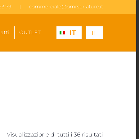
23 79
commerciale@omrserrature.it
|
IT
atti
OUTLET
Visualizzazione di tutti i 36 risultati