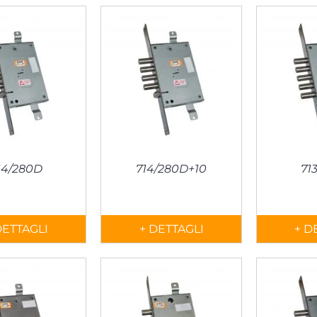
14/280D
714/280D+10
71
DETTAGLI
+ DETTAGLI
+ D