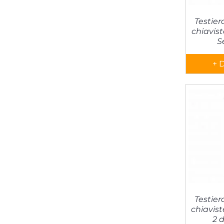
Testier
chiavist
S
+ 
Testier
chiavist
2 d