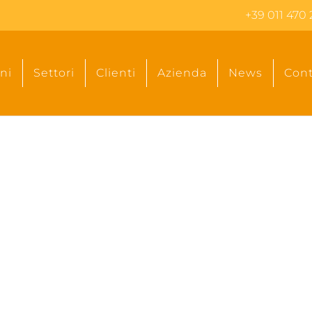
+39 011 470 
ni
Settori
Clienti
Azienda
News
Cont