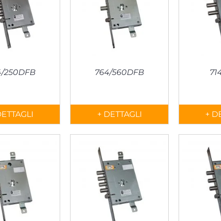
4/250DFB
764/560DFB
71
DETTAGLI
+ DETTAGLI
+ D