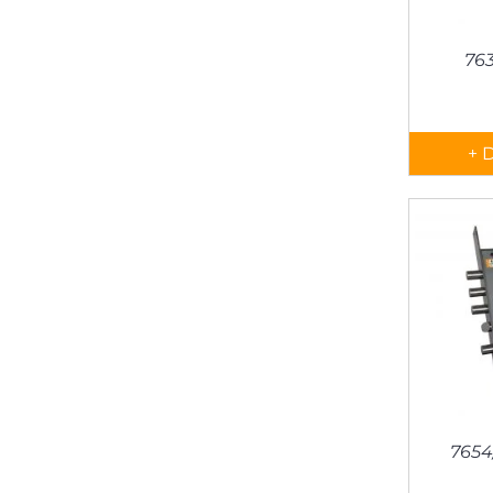
76
+ 
7654