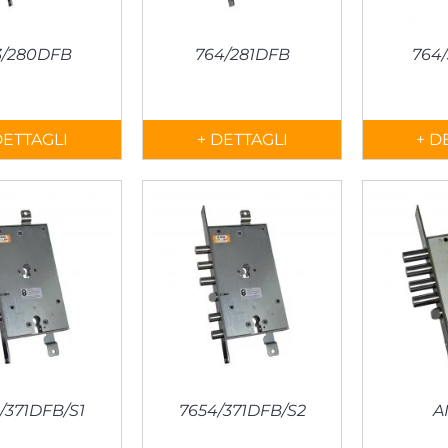
3/280DFB
764/281DFB
764
DETTAGLI
+ DETTAGLI
+ D
/371DFB/S1
7654/371DFB/S2
A