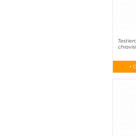
Testier
chiavis
+ 