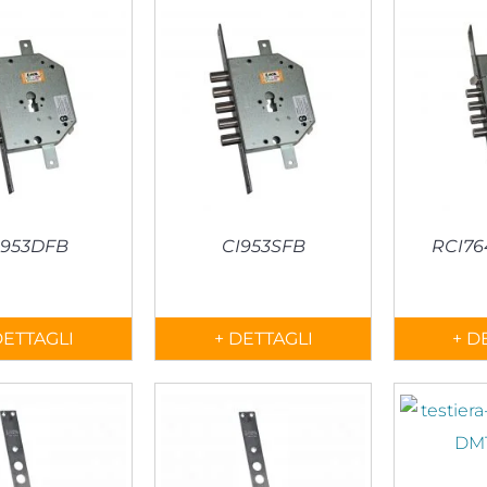
I953DFB
CI953SFB
RCI76
DETTAGLI
+ DETTAGLI
+ D