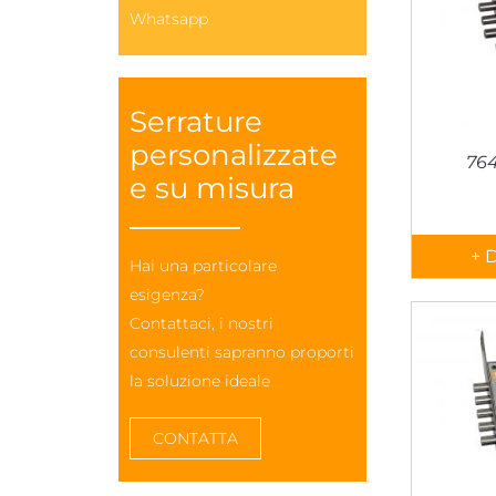
Whatsapp
Serrature
personalizzate
76
e su misura
+ 
Hai una particolare
esigenza?
Contattaci, i nostri
consulenti sapranno proporti
la soluzione ideale
CONTATTA