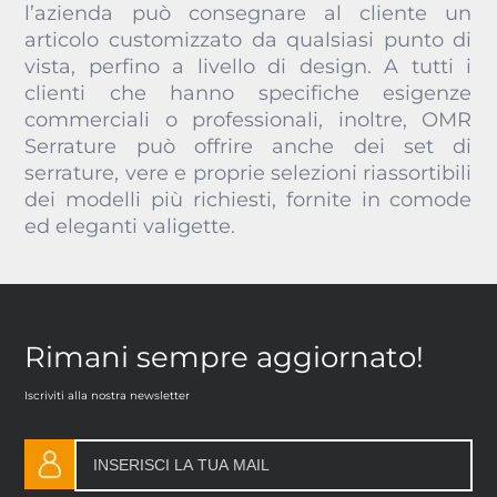
l’azienda può consegnare al cliente un
articolo customizzato da qualsiasi punto di
vista, perfino a livello di design. A tutti i
clienti che hanno specifiche esigenze
commerciali o professionali, inoltre, OMR
Serrature può offrire anche dei set di
serrature, vere e proprie selezioni riassortibili
dei modelli più richiesti, fornite in comode
ed eleganti valigette.
Rimani sempre aggiornato!
Iscriviti alla nostra newsletter