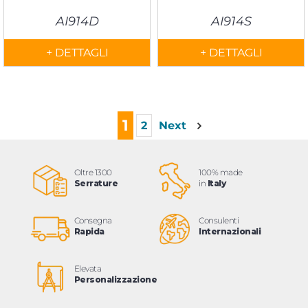
AI914D
AI914S
+ DETTAGLI
+ DETTAGLI
1
2
Next
Oltre 1300
100% made
Serrature
in
Italy
Consegna
Consulenti
Rapida
Internazionali
Elevata
Personalizzazione