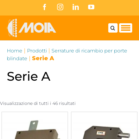
Skip
Facebook
Instagram
LinkedIn
YouTube
to
content
|
|
Home
Prodotti
Serrature di ricambio per porte
|
Serie A
blindate
Serie A
Visualizzazione di tutti i 46 risultati