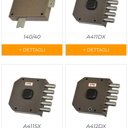
140/40
A411DX
+ DETTAGLI
+ DETTAGLI
A411SX
A412DX