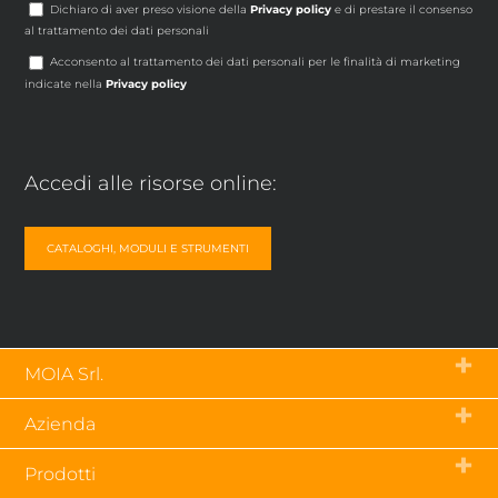
Dichiaro di aver preso visione della
Privacy policy
e di prestare il consenso
al trattamento dei dati personali
Acconsento al trattamento dei dati personali per le finalità di marketing
indicate nella
Privacy policy
Accedi alle risorse online:
CATALOGHI, MODULI E STRUMENTI
MOIA Srl.
Via Tetti dell’Oleo, 55 – 10071
Azienda
Borgaro Torinese (To) – Italia
p.iva 03843790019
Chi siamo
tel.
+39 011 470 23 79
Prodotti
Contatti
fax +39 011 470 50 56