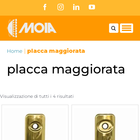
Skip
Facebook
Instagram
LinkedIn
YouTube
to
content
|
placca maggiorata
Home
placca maggiorata
Visualizzazione di tutti i 4 risultati