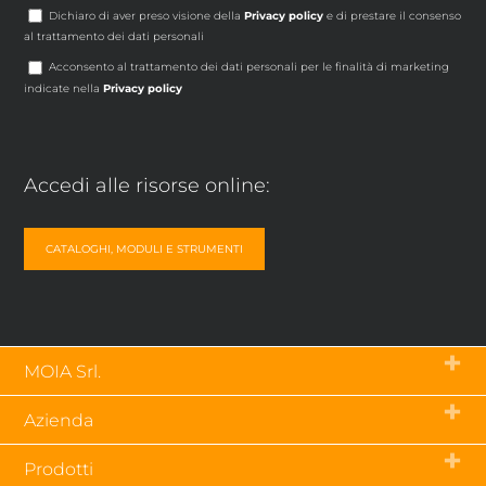
Dichiaro di aver preso visione della
Privacy policy
e di prestare il consenso
al trattamento dei dati personali
Acconsento al trattamento dei dati personali per le finalità di marketing
indicate nella
Privacy policy
Accedi alle risorse online:
CATALOGHI, MODULI E STRUMENTI
MOIA Srl.
Via Tetti dell’Oleo, 55 – 10071
Azienda
Borgaro Torinese (To) – Italia
p.iva 03843790019
Chi siamo
tel.
+39 011 470 23 79
Prodotti
Contatti
fax +39 011 470 50 56